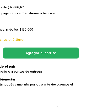
és de
$12.666,67
o
pagando con Transferencia bancaria
uperando los
$150.000
s, es el último!
do el país
icilio o a puntos de entrega
bienestar
sta, podés cambiarlo por otro o te devolvemos el
:
Cambiar CP