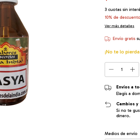
3
cuotas sin inter
10% de descuent
Ver más detalles
Envío gratis
s
¡No te lo pierda
Envíos a to
Elegís a dom
Cambios y 
Si no te gu
dinero.
Entregas para el CP
Medios de envío