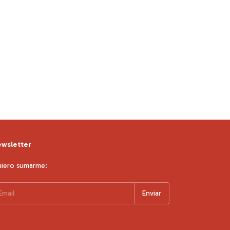
wsletter
iero sumarme: