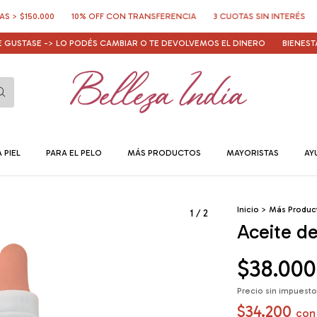
50.000
10% OFF CON TRANSFERENCIA
3 CUOTAS SIN INTERÉS
ENVÍ
TASE -> LO PODÉS CAMBIAR O TE DEVOLVEMOS EL DINERO
BIENESTAR G
 PIEL
PARA EL PELO
MÁS PRODUCTOS
MAYORISTAS
AY
Inicio
>
Más Produc
1
/
2
Aceite d
$38.000
Precio sin impuest
$34.200
con