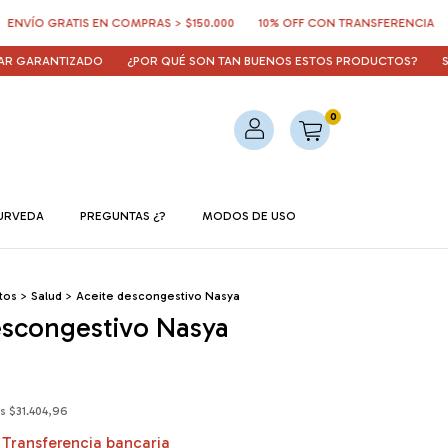
O GRATIS EN COMPRAS > $150.000
10% OFF CON TRANSFERENCIA
3 CU
ARANTIZADO
¿POR QUÉ SON TAN BUENOS ESTOS PRODUCTOS?
SI AL
0
URVEDA
PREGUNTAS ¿?
MODOS DE USO
tos
>
Salud
>
Aceite descongestivo Nasya
escongestivo Nasya
os
$31.404,96
Transferencia bancaria