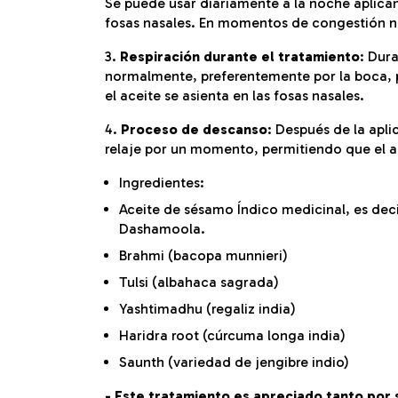
Se puede usar diariamente a la noche aplica
fosas nasales. En momentos de congestión na
3.
Respiración durante el tratamiento
: Dura
normalmente, preferentemente por la boca, 
el aceite se asienta en las fosas nasales.
4.
Proceso de descanso
: Después de la apl
relaje por un momento, permitiendo que el 
Ingredientes:
Aceite de sésamo Índico medicinal, es dec
Dashamoola.
Brahmi (bacopa munnieri)
Tulsi (albahaca sagrada)
Yashtimadhu (regaliz india)
Haridra root (cúrcuma longa india)
Saunth (variedad de jengibre indio)
- Este tratamiento es apreciado tanto por 