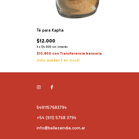
Té para Kapha
$12.000
3
x
$4.000
sin interés
$10.800
con
Transferencia bancaria
¡Solo quedan
2
en stock!
5491157683794
+54 (911) 5768 3794
info@bellezaindia.com.ar