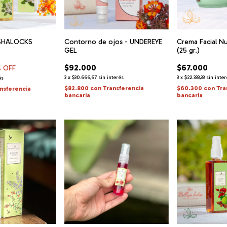
r SHALOCKS
Contorno de ojos - UNDEREYE
Crema Facial Nu
GEL
(25 gr.)
$92.000
$67.000
 OFF
3
x
$30.666,67
sin interés
3
x
$22.333,33
sin inte
és
$82.800
con
Transferencia
$60.300
con
Tra
nsferencia
bancaria
bancaria