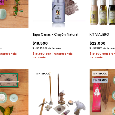
Tapa Canas - Crayón Natural
KIT VIAJERO
$18.500
$22.000
és
3
x
$6.166,67
sin interés
3
x
$7.333,33
sin interé
ansferencia
$16.650
con
Transferencia
$19.800
con
Tra
bancaria
bancaria
SIN STOCK
SIN STOCK
GRATIS