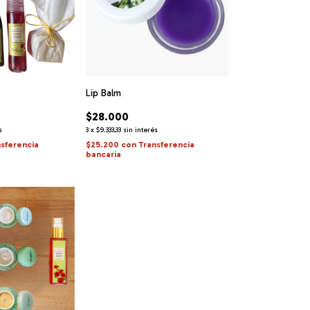
Lip Balm
$28.000
s
3
x
$9.333,33
sin interés
nsferencia
$25.200
con
Transferencia
bancaria