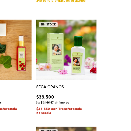
¡No te lo pierdas, es el último!
SIN STOCK
SECA GRANOS
$39.500
és
3
x
$13.166,67
sin interés
nsferencia
$35.550
con
Transferencia
bancaria