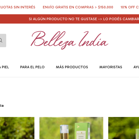
ERÉS
ENVÍO GRATIS EN COMPRAS > $150.000
10% OFF CON TRANSFERE
SI ALGÚN PRODUCTO NO TE GUSTASE -> LO PODÉS CAMBIAR O TE DEVOL
 PIEL
PARA EL PELO
MÁS PRODUCTOS
MAYORISTAS
AY
ia