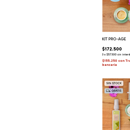
KIT PRO-AGE
$172.500
3
x
$57.500
sin inter
$155.250
con
Tr
bancaria
SIN STOCK
GRATIS