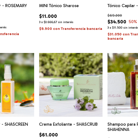
r - ROSEMARY
MINI Tónico Sharose
Tónico Capilar
$11.000
$69.000
$34.500
50
%
3
x
$3.666,67
sin interés
terés
3
x
$11.500
sin interé
$9.900
con
Transferencia bancaria
ansferencia
$31.050
con
Tra
bancaria
ar - SHASCREEN
Crema Exfoliante - SHASCRUB
Shampoo para P
SHAHENNA
$61.000