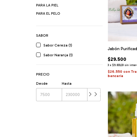
PARA LA PIEL
PARA EL PELO
SABOR
Sabor Cereza (1)
Jabón Purifica
Sabor Naranja (1)
$29.500
3
x
$9.833,33
sin inte
$26.550
con
Tra
PRECIO
bancaria
Desde
Hasta