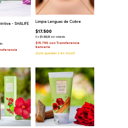
Limpia Lenguas de Cobre
tritiva - SHALIFE
$17.500
3
x
$5.833,33
sin interés
$15.750
con
Transferencia
rés
bancaria
nsferencia
¡Solo quedan
2
en stock!