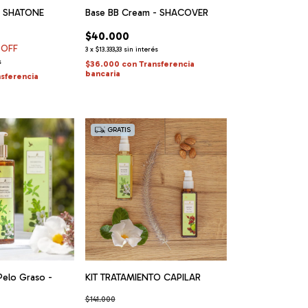
 - SHATONE
Base BB Cream - SHACOVER
$40.000
 OFF
3
x
$13.333,33
sin interés
s
$36.000
con
Transferencia
bancaria
nsferencia
GRATIS
elo Graso -
KIT TRATAMIENTO CAPILAR
$141.000