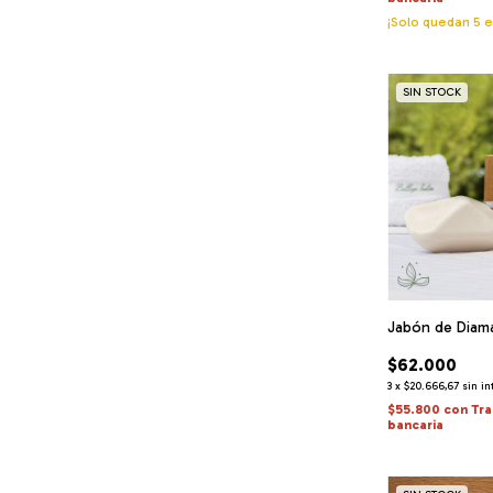
¡Solo quedan
5
e
SIN STOCK
Jabón de Diam
$62.000
3
x
$20.666,67
sin in
$55.800
con
Tra
bancaria