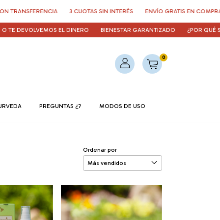
NCIA
3 CUOTAS SIN INTERÉS
ENVÍO GRATIS EN COMPRAS > $150.000
VEMOS EL DINERO
BIENESTAR GARANTIZADO
¿POR QUÉ SON TAN BUE
0
URVEDA
PREGUNTAS ¿?
MODOS DE USO
Ordenar por