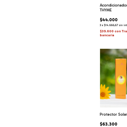
Acondicionado
THYME
$44.000
3
x
$14.666,67
sin in
$39.600
con
Tr
bancaria
Protector Sol
$63.300