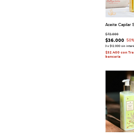
Aceite Capila
$72.000
$36.000
50
%
3
x
$12.000
sin inter
$32.400
con
Tra
bancaria