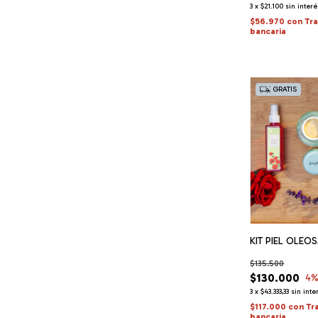
3
x
$21.100
sin interé
$56.970
con
Tr
bancaria
GRATIS
KIT PIEL OLEO
$135.500
$130.000
4
%
3
x
$43.333,33
sin inte
$117.000
con
Tr
bancaria