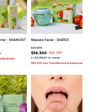
nte - SHAMOIST
Máscara Facial - SHATEX
$67.000
$56.900
15
% OFF
és
3
x
$18.966,67
sin interés
nsferencia
$51.210
con
Transferencia bancaria