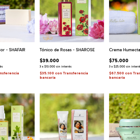
dor - SHAFAIR
Tónico de Rosas - SHAROSE
Crema Humecta
$39.000
$75.000
rés
3
x
$13.000
sin interés
3
x
$25.000
sin inter
nsferencia
$35.100
con
Transferencia
$67.500
con
Tra
bancaria
bancaria