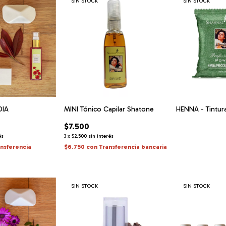
SIN STOCK
SIN STOCK
DIA
MINI Tónico Capilar Shatone
HENNA - Tintura
$7.500
és
3
x
$2.500
sin interés
ansferencia
$6.750
con
Transferencia bancaria
SIN STOCK
SIN STOCK