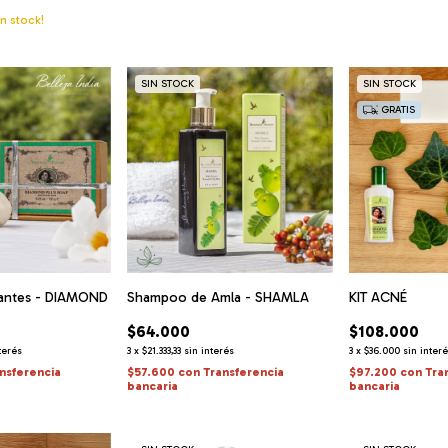
n stock!
SIN STOCK
SIN STOCK
GRATIS
antes - DIAMOND
Shampoo de Amla - SHAMLA
KIT ACNÉ
$64.000
$108.000
terés
3
x
$21.333,33
sin interés
3
x
$36.000
sin inter
nsferencia
$57.600
con
Transferencia
$97.200
con
Tra
bancaria
bancaria