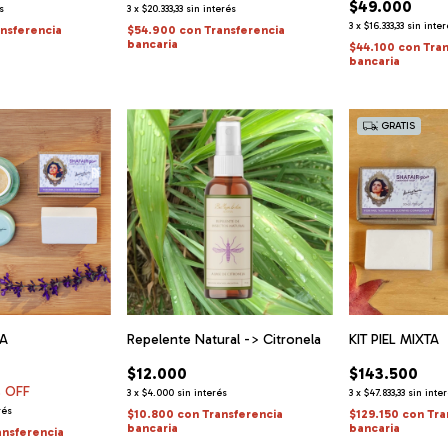
$49.000
s
3
x
$20.333,33
sin interés
3
x
$16.333,33
sin inte
ansferencia
$54.900
con
Transferencia
bancaria
$44.100
con
Tra
bancaria
GRATIS
SA
Repelente Natural -> Citronela
KIT PIEL MIXTA
$12.000
$143.500
 OFF
3
x
$4.000
sin interés
3
x
$47.833,33
sin inte
rés
$10.800
con
Transferencia
$129.150
con
Tra
bancaria
bancaria
ansferencia