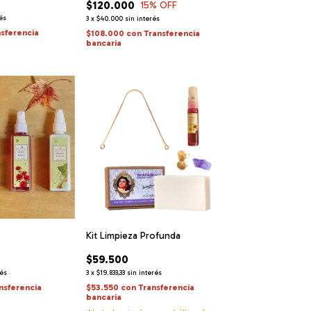
$120.000
15
% OFF
rés
3
x
$40.000
sin interés
nsferencia
$108.000
con
Transferencia
bancaria
Kit Limpieza Profunda
$59.500
rés
3
x
$19.833,33
sin interés
nsferencia
$53.550
con
Transferencia
bancaria