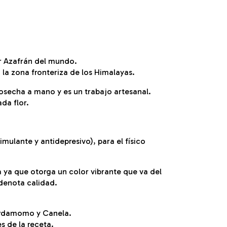
r Azafrán del mundo.
n la zona fronteriza de los Himalayas.
cosecha a mano y es un trabajo artesanal.
ada flor.
imulante y antidepresivo), para el físico
ya que otorga un color vibrante que va del
 denota calidad.
ardamomo y Canela.
s de la receta.