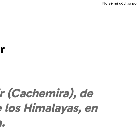
No sé mi código po
r
r (Cachemira), de
e los Himalayas, en
.