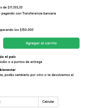
és de
$11.333,33
o
pagando con Transferencia bancaria
uperando los
$150.000
do el país
icilio o a puntos de entrega
bienestar
sta, podés cambiarlo por otro o te devolvemos el
:
Cambiar CP
Calcular