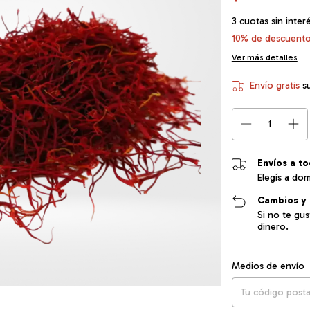
3
cuotas sin inter
10% de descuent
Ver más detalles
Envío gratis
s
Envíos a to
Elegís a dom
Cambios y 
Si no te gu
dinero.
Entregas para el CP
Medios de envío