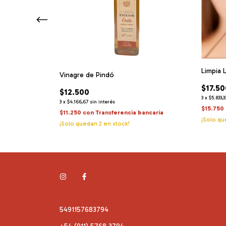
Limpia 
Vinagre de Pindó
$17.50
$12.500
3
x
$5.833,3
3
x
$4.166,67
sin interés
$15.750
$11.250
con
Transferencia bancaria
¡Solo q
bancaria
¡Solo quedan
2
en stock!
o!
5491157683794