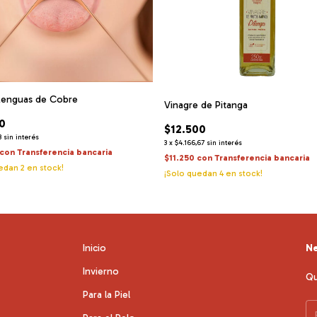
Lenguas de Cobre
Vinagre de Pitanga
0
$12.500
3
sin interés
3
x
$4.166,67
sin interés
con
Transferencia bancaria
$11.250
con
Transferencia bancaria
uedan
2
en stock!
¡Solo quedan
4
en stock!
Inicio
Ne
Invierno
Qu
Para la Piel