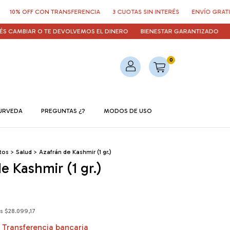
FF CON TRANSFERENCIA
3 CUOTAS SIN INTERÉS
ENVÍO GRATIS EN COM
IAR O TE DEVOLVEMOS EL DINERO
BIENESTAR GARANTIZADO
¿POR Q
0
URVEDA
PREGUNTAS ¿?
MODOS DE USO
tos
>
Salud
>
Azafrán de Kashmir (1 gr.)
e Kashmir (1 gr.)
os
$28.099,17
Transferencia bancaria