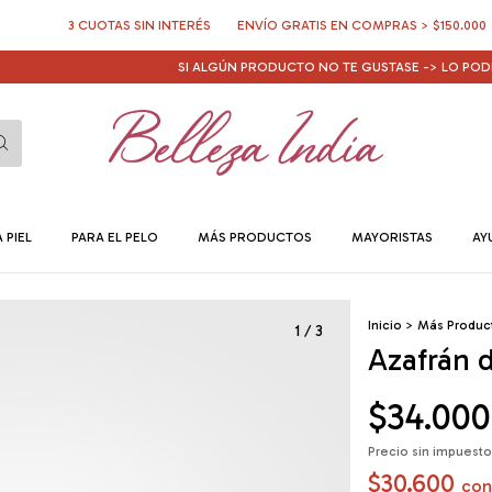
3 CUOTAS SIN INTERÉS
ENVÍO GRATIS EN COMPRAS > $150.000
10% O
SI ALGÚN PRODUCTO NO TE GUSTASE -> LO PODÉS CAMB
 PIEL
PARA EL PELO
MÁS PRODUCTOS
MAYORISTAS
AY
Inicio
>
Más Produc
1
/
3
Azafrán d
$34.000
Precio sin impuest
$30.600
con