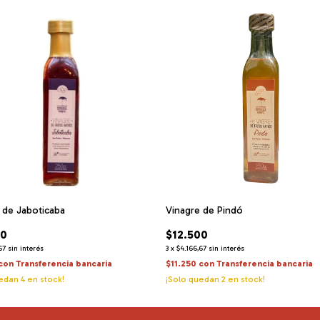
 de Jaboticaba
Vinagre de Pindó
00
$12.500
67
sin interés
3
x
$4.166,67
sin interés
con
Transferencia bancaria
$11.250
con
Transferencia bancaria
uedan
4
en stock!
¡Solo quedan
2
en stock!