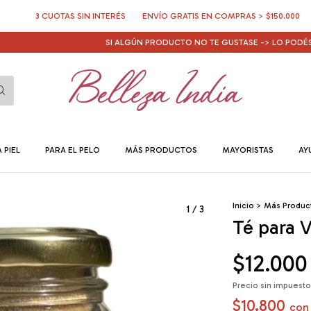
3 CUOTAS SIN INTERÉS
ENVÍO GRATIS EN COMPRAS > $150.000
10% OF
SI ALGÚN PRODUCTO NO TE GUSTASE -> LO PODÉS CAMBI
 PIEL
PARA EL PELO
MÁS PRODUCTOS
MAYORISTAS
AY
Inicio
>
Más Produc
1
/
3
Té para 
$12.000
Precio sin impuest
$10.800
con