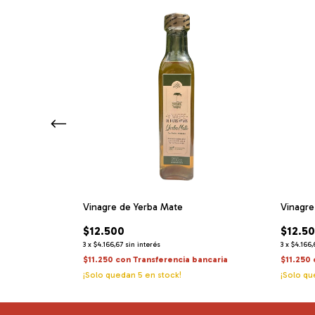
Vinagre de Yerba Mate
Vinagre
$12.500
$12.5
3
x
$4.166,67
sin interés
3
x
$4.166,
bancaria
$11.250
con
Transferencia bancaria
$11.250
¡Solo quedan
5
en stock!
¡Solo q