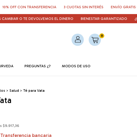
F CON TRANSFERENCIA
3 CUOTAS SIN INTERÉS
ENVÍO GRATIS EN COMPR
AR O TE DEVOLVEMOS EL DINERO
BIENESTAR GARANTIZADO
¿POR QU
0
URVEDA
PREGUNTAS ¿?
MODOS DE USO
tos
>
Salud
>
Té para Vata
Vata
os
$9.917,36
Transferencia bancaria