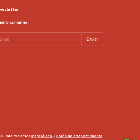
wsletter
iero sumarme:
es. Para reclamos
ingresá acá.
/
Botón de arrepentimiento