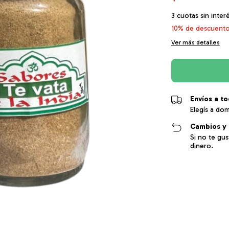
3
cuotas sin inter
10% de descuent
Ver más detalles
Envíos a to
Elegís a dom
Cambios y 
Si no te gu
dinero.